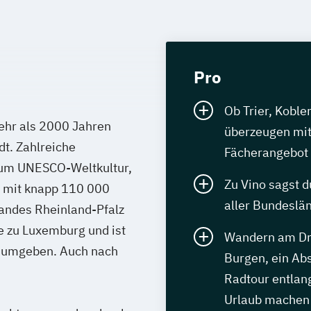
Pro
Ob Trier, Koble
ehr als 2000 Jahren
überzeugen mit
dt. Zahlreiche
Fächerangebot
zum UNESCO-Weltkultur,
Zu Vino sagst d
e mit knapp 110 000
aller Bundeslä
andes Rheinland-Pfalz
e zu Luxemburg und ist
Wandern am Dre
l umgeben. Auch nach
Burgen, ein Ab
Radtour entlan
Urlaub machen