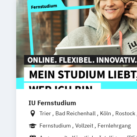
IU Fernstudium
Trier
Bad Reichenhall
Köln
Rostock
Frankfurt am Main
Stuttgart
Dresde
Fernstudium
Vollzeit
Fernlehrgang
Basel
Bielefeld
Deggendorf
Karlsr