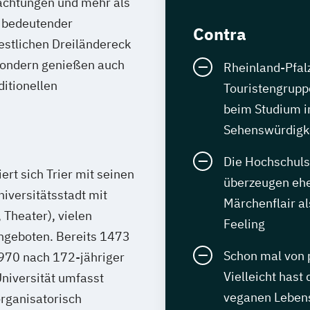
achtungen und mehr als
n bedeutender
Contra
estlichen Dreiländereck
 sondern genießen auch
Rheinland-Pfalz 
ditionellen
Touristengrupp
beim Studium i
Sehenswürdigk
Die Hochschuls
rt sich Trier mit seinen
überzeugen ehe
iversitätsstadt mit
Märchenflair al
 Theater), vielen
Feeling
angeboten. Bereits 1473
Schon mal von 
1970 nach 172-jähriger
Vielleicht hast
niversität umfasst
veganen Lebens
rganisatorisch