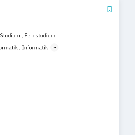
 Studium
Fernstudium
ormatik
Informatik
itale Medien und Spiele
chere und mobile Systeme
ik
Medizininformatik
tschaftsinformatik
rmatik
ormatik/ Informationsmanagement