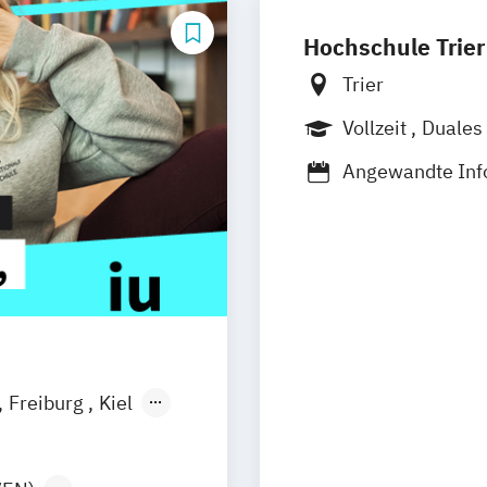
Hochschule Trier
Trier
Vollzeit
Duales
Angewandte Inf
Informatik - Dig
Informatik - Si
Medieninformat
Umwelt- und Wir
Wirtschaftsinfo
Wirtschaftsinf
Freiburg
Kiel
n
Aachen
uhe
Kassel