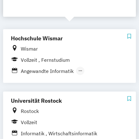
Hochschule Wismar
Wismar
Vollzeit
Fernstudium
Angewandte Informatik
Angewandte Informatik -
Multimediatechnik
Wirtschaftsinformatik
Universität Rostock
Wirtschaftsinformatik - IT-Architektur und
Rostock
IT-Systementwicklung
Vollzeit
Wirtschaftsinformatik - IT-Management
und IT-Consulting
Informatik
Wirtschaftsinformatik