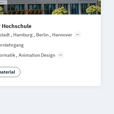
r Hochschule
stadt
Hamburg
Berlin
Hannover
g
München
Göttingen
Leipzig
ernlehrgang
Zürich
Rostock
Dortmund
ormatik
Animation Design
g
Big Data und Data Science
Game Design
Game Development
aterial
ndustriedesign
Informatik
lles Lernen
Kommunikationsdesign
formatik
Nachhaltiges Design
ftware Engineering
rmatik
Wirtschaftsinformatik