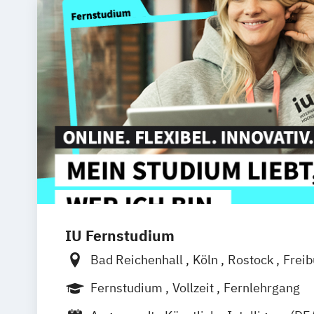
IU Fernstudium
Bad Reichenhall
Köln
Rostock
Frei
Frankfurt am Main
Stuttgart
Dresde
Fernstudium
Vollzeit
Fernlehrgang
Basel
Bielefeld
Deggendorf
Karlsr