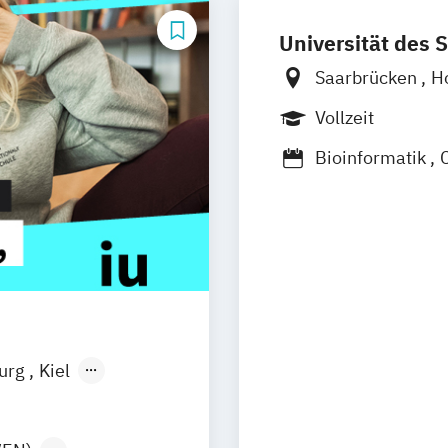
Universität des 
Saarbrücken
H
in Kooperation m
Vollzeit
Bioinformatik
Computer- und 
Informatik/Com
burg
Kiel
n
Aachen
uhe
Kassel