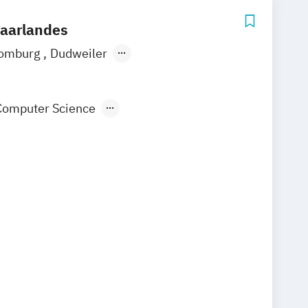
Saarlandes
omburg
Dudweiler
it der TU Kaiserslautern
Computer Science
Kommunikationstechnik
Informatik
puter Science
Wirtschaftsinformatik