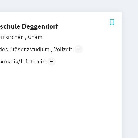
schule Deggendorf
arrkirchen
Cham
ndes Präsenzstudium
Vollzeit
rmatik/Infotronik
ormatik
Health Informatics
ligenz
Medical Informatics
rmatik