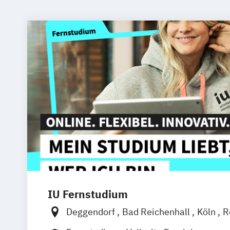
IU Fernstudium
Deggendorf
Bad Reichenhall
Köln
R
Kiel
Frankfurt am Main
Stuttgart
Dr