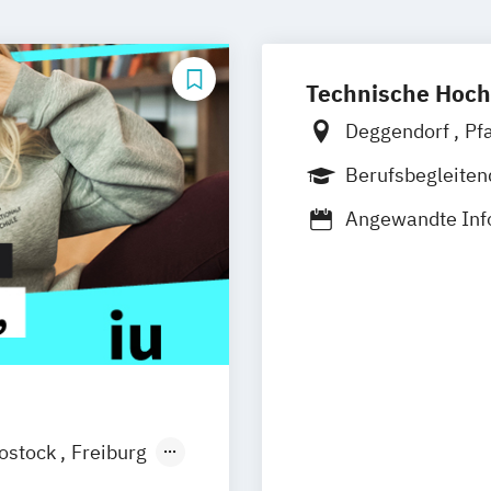
Technische Hoch
Deggendorf
Pf
Berufsbegleite
Duales Studium
Angewandte Info
Gesundheitsinf
Künstliche Intel
Wirtschaftsinfo
ostock
Freiburg
esden
Aachen