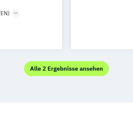
berhausen
/EN)
raz
Innsbruck
s Intelligence
edrichshafen
Security (DE/EN)
er
Würzburg
nce (DE/EN)
e
EN
/EN)
Alle 2 Ergebnisse ansehen
(DE/EN)