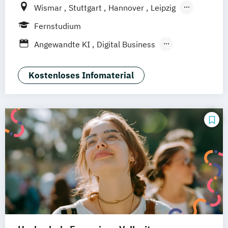
Wismar
Stuttgart
Hannover
Leipzig
Frankfurt am Main
Berlin
Hamburg
Fernstudium
Düsseldorf
München
Dortmund
Bonn
Angewandte KI
Digital Business
Nürnberg
Digitale Öffentliche Verwaltung
IT-Forensik
IT-Management & Consulting
Kostenloses Infomaterial
IT-Sicherheit und Forensik
Wirtschaftsinformatik