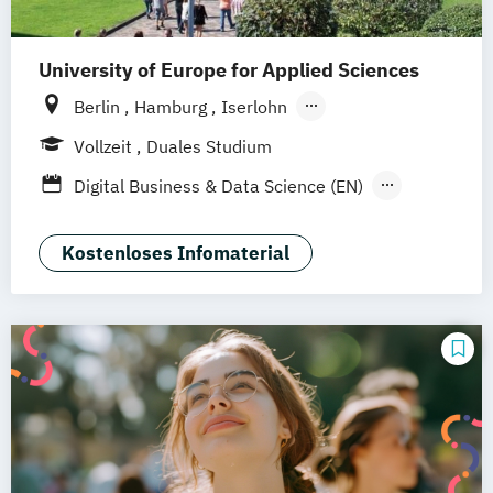
Information Technology Management
(DE/EN)
University of Europe for Applied Sciences
Softwareentwicklung (DE/EN)
Wirtschaftsinformatik (DE/EN)
Berlin
Hamburg
Iserlohn
UE Innovation Hub
Vollzeit
Duales Studium
Digital Business & Data Science (EN)
Software Engineering (Dual) (EN)
Software Engineering (EN)
Kostenloses Infomaterial