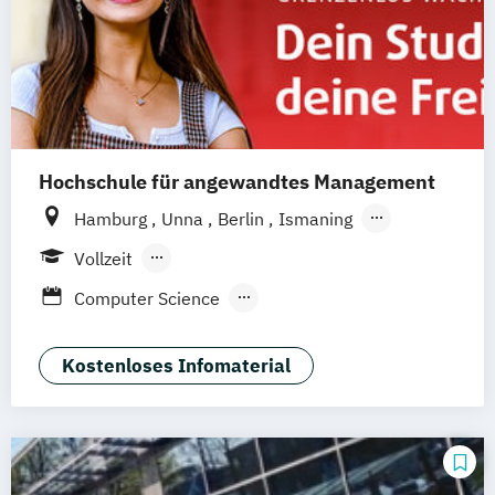
Hochschule für angewandtes Management
Hamburg
Unna
Berlin
Ismaning
Mannheim
Wien
Frankfurt
Hannover
Vollzeit
Leipzig
Düsseldorf
Köln
Nürnberg
Berufsbegleitendes Präsenzstudium
Computer Science
Stuttgart
Duales Studium
Digital Entrepreneurship
Digital Innovation
Kostenloses Infomaterial
Software Development
Wirtschaftsinformatik
Wirtschaftsinformatik - Cyber Security