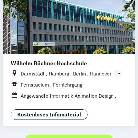
Schwarzheide/Oberspreewald-Lausitz bei
Dresden
Wilhelm Büchner Hochschule
Darmstadt
Hamburg
Berlin
Hannover
Bonn
Nürnberg
München
Stuttgart
Fernstudium
Fernlehrgang
Göttingen
Leipzig
Freiburg
Wien
Angewandte Informatik
Animation Design
Zürich
Rostock
Dortmund
App-Entwicklung
Big Data und Data Science
Kostenloses Infomaterial
Digitale Medien
Game Design
Game Development
IT-Sicherheit