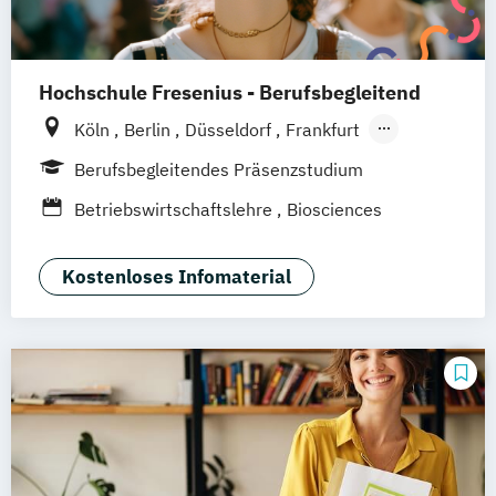
Hochschule Fresenius - Berufsbegleitend
Köln
Berlin
Düsseldorf
Frankfurt
Hamburg
Idstein
München
Wiesbaden
Berufsbegleitendes Präsenzstudium
Online-Campus
Osnabrück
Oldenburg
Betriebswirtschaftslehre
Biosciences
Hannover
Dortmund
Erfurt
Stuttgart
Braunschweig
Kostenloses Infomaterial