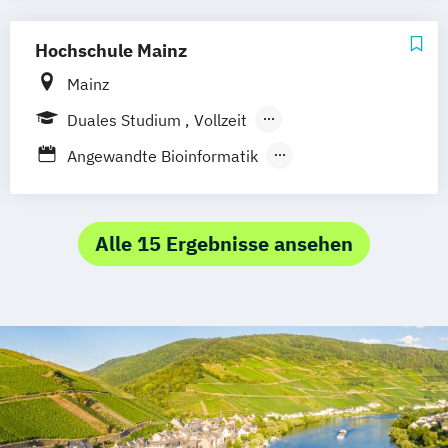
Medizininformatik
Wirtschaftsinformatik
Hochschule Mainz
Mainz
Duales Studium
Vollzeit
Berufsbegleitendes Präsenzstudium
Angewandte Bioinformatik
Berufsbegleitender Präsenzlehrgang
Angewandte Informatik
Computational Sciences
Geoinformatik
Geoinformatik und Vermessung
Alle 15 Ergebnisse ansehen
Informatik
Naturwissenschaftliche Informatik
Wirtschaftsinformatik