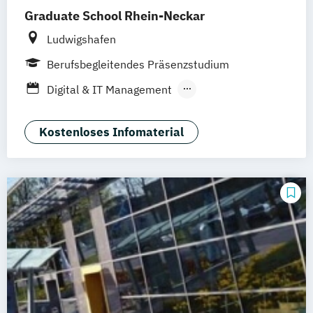
Graduate School Rhein-Neckar
Softwareentwicklung (DE/EN)
Wirtschaftsinformatik (DE/EN)
Ludwigshafen
Berufsbegleitendes Präsenzstudium
Digital & IT Management
Innovationsmanagement
Kostenloses Infomaterial