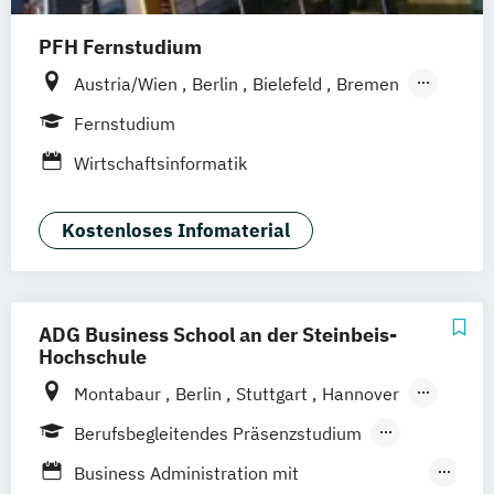
PFH Fernstudium
Austria/Wien
Berlin
Bielefeld
Bremen
Dortmund
Düsseldorf/Ratingen
Erfurt
Fernstudium
Freiburg
Friedrichshafen
Göttingen
Wirtschaftsinformatik
Hamburg
Hannover
Kaiserslautern/Kusel
Kiel
Leipzig
Kostenloses Infomaterial
Ludwigshafen/Diez
München
Nürnberg
Online-Fernstudium
Regensburg
Stade
Stuttgart
Köln
Offenbach bei Frankfurt am Main
ADG Business School an der Steinbeis-
Hochschule
Schwarzheide/Oberspreewald-Lausitz bei
Dresden
Montabaur
Berlin
Stuttgart
Hannover
München
Dortmund
100 % digital
Berufsbegleitendes Präsenzstudium
Duales Studium
Business Administration mit