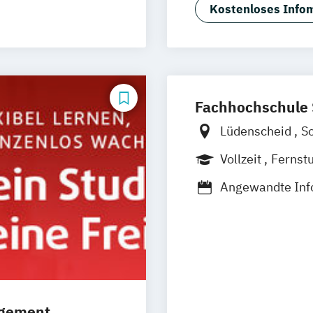
Security (DE/EN)
rg
Münster
Kostenloses Infom
nce (DE/EN)
schlandweit
e
EN
/EN)
Fachhochschule
(DE/EN)
Lüdenscheid
S
Vollzeit
Fernst
Berufsbegleite
Angewandte Inf
International B
International M
online
Medizintechnisc
Wirtschaftsinfo
agement