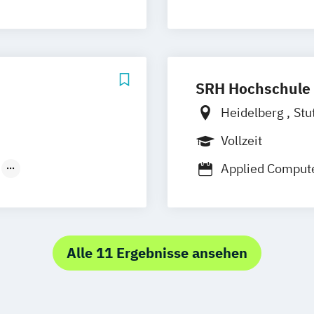
Cyber Security
Medizinische In
SRH Hochschule 
Heidelberg
Stu
Vollzeit
Applied Compute
haftsinformatik
Alle 11 Ergebnisse ansehen