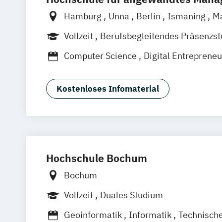
Hamburg
Unna
Berlin
Ismaning
M
Frankfurt
Hannover
Leipzig
Düsseld
Vollzeit
Berufsbegleitendes Präsenzs
Nürnberg
Stuttgart
Duales Studium
Computer Science
Digital Entrepreneu
Digital Innovation
Software Developm
Wirtschaftsinformatik
Kostenloses Infomaterial
Wirtschaftsinformatik - Cyber Security
Hochschule Bochum
Bochum
Vollzeit
Duales Studium
Geoinformatik
Informatik
Technische