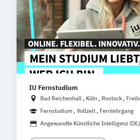
IU Fernstudium
Bad Reichenhall
Köln
Rostock
Frei
Frankfurt am Main
Stuttgart
Dresde
Fernstudium
Vollzeit
Fernlehrgang
Basel
Bielefeld
Deggendorf
Karlsr
Angewandte Künstliche Intelligenz (DE
Oberhausen
Offenbach
Saarbrücken
Artificial Intelligence (DE/EN)
Busines
Graz
Innsbruck
Wien
Zürich
Augsb