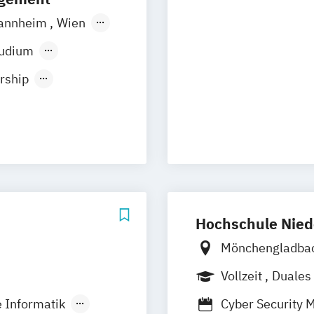
annheim
Wien
orf
Köln
tudium
rship
ent
Hochschule Nied
Mönchengladba
Vollzeit
Duales
Berufsbegleite
 Informatik
Cyber Security