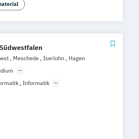
aterial
 Südwestfalen
oest
Meschede
Iserlohn
Hagen
udium
ndes Präsenzstudium
Duales Studium
ormatik
Informatik
usiness Administration and Informatics
anagement & Information Systems -
he Informatik
Technische Informatik
rmatik