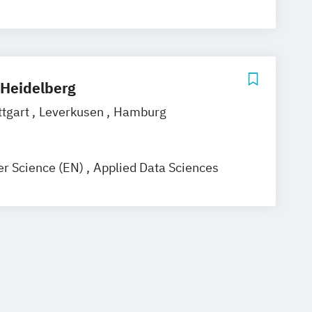
 Management
Teilzeit
Informatik
formatik
Wirtschaftsinformatik
Heidelberg
ttgart
Leverkusen
Hamburg
r Science (EN)
Applied Data Sciences