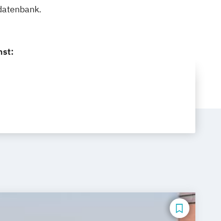
ldatenbank.
nst: