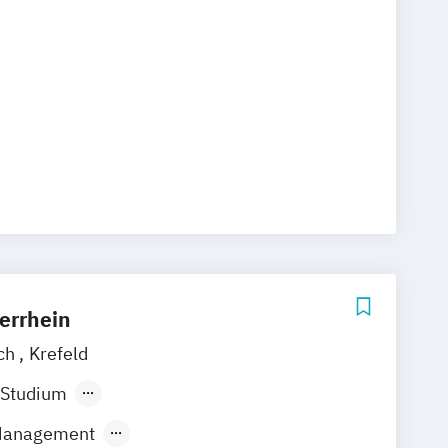
errhein
ch
Krefeld
 Studium
ndes Präsenzstudium
 Management