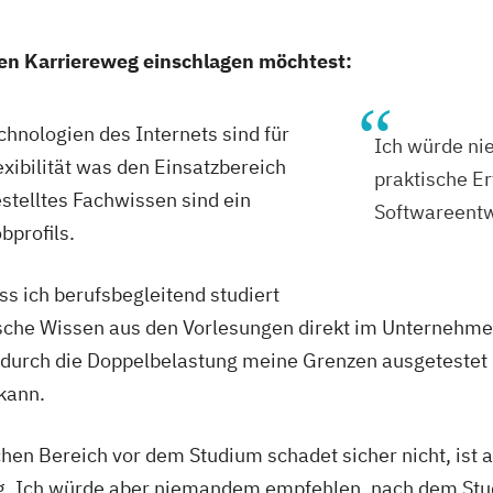
nen Karriereweg einschlagen möchtest:
hnologien des Internets sind für
Ich würde n
exibilität was den Einsatzbereich
praktische Er
estelltes Fachwissen sind ein
Softwareentw
bprofils.
ss ich berufsbegleitend studiert
tische Wissen aus den Vorlesungen direkt im Unternehm
durch die Doppelbelastung meine Grenzen ausgetestet u
kann.
hen Bereich vor dem Studium schadet sicher nicht, ist 
ig. Ich würde aber niemandem empfehlen, nach dem Stu