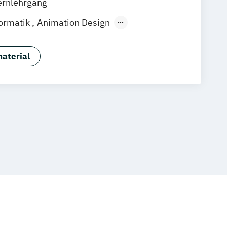
ernlehrgang
Zürich
Rostock
Dortmund
ormatik
Animation Design
g
Big Data und Data Science
Game Design
Game Development
aterial
ndustriedesign
Informatik
lles Lernen
Kommunikationsdesign
formatik
Nachhaltiges Design
ftware Engineering
rmatik
Wirtschaftsinformatik