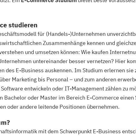
ützt. Ein
E-Commerce Studium
bietet beste Vorausset
ce studieren
Geschäftsmodell für (Handels-)Unternehmen unverzichtba
bswirtschaftlichen Zusammenhänge kennen und gleichzei
erstehen und umsetzen können: Wie kaufen Internetnutz
Unternehmen untereinander besser vernetzen? Hier kom
gen des E-Business auskennen. Im Studium erlernen sie
 über Marketing bis Personal – und zum anderen erwerb
Software entwickeln oder IT-Management zählen zu mög
 Bachelor oder Master im Bereich E-Commerce einen 
ten oder andere leitende Positionen übernehmen.
um?
chaftsinformatik mit dem Schwerpunkt E-Business entsche