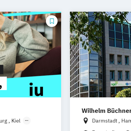
Wilhelm Büchne
burg
Kiel
Darmstadt
Ha
n
Aachen
Nürnberg
Mün