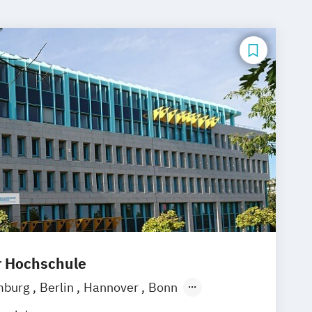
r Hochschule
mburg
Berlin
Hannover
Bonn
chen
Stuttgart
Göttingen
Leipzig