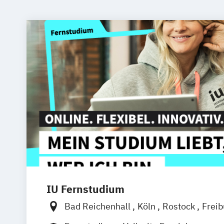
IU Fernstudium
Bad Reichenhall
Köln
Rostock
Frei
Frankfurt am Main
Stuttgart
Dresde