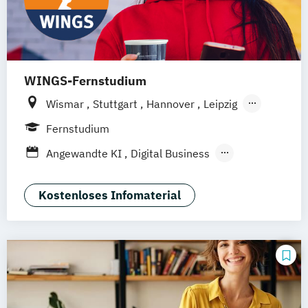
WINGS-Fernstudium
Wismar
Stuttgart
Hannover
Leipzig
Frankfurt am Main
Berlin
Hamburg
Fernstudium
Düsseldorf
München
Dortmund
Bonn
Angewandte KI
Digital Business
Nürnberg
Digitale Öffentliche Verwaltung
IT-Forensik
IT-Management & Consulting
Kostenloses Infomaterial
IT-Sicherheit und Forensik
Wirtschaftsinformatik