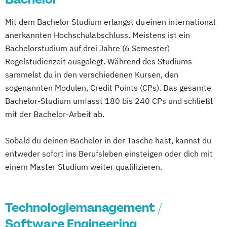
Information Technology Management
Mit dem Bachelor Studium erlangst du einen international
(DE/EN)
anerkannten Hochschulabschluss. Meistens ist ein
Softwareentwicklung (DE/EN)
Bachelorstudium auf drei Jahre (6 Semester)
Wirtschaftsinformatik (DE/EN)
Regelstudienzeit ausgelegt. Während des Studiums
sammelst du in den verschiedenen Kursen, den
sogenannten Modulen, Credit Points (CPs). Das gesamte
Bachelor-Studium umfasst 180 bis 240 CPs und schließt
mit der Bachelor-Arbeit ab.
Sobald du deinen Bachelor in der Tasche hast, kannst du
entweder sofort ins Berufsleben einsteigen oder dich mit
einem Master Studium weiter qualifizieren.
Technologiemanagement /
Software Engineering