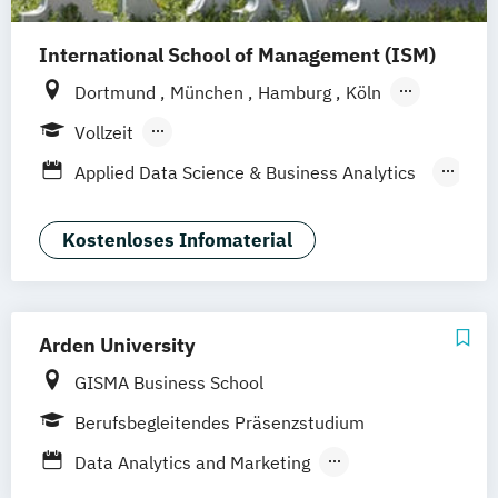
International School of Management (ISM)
Dortmund
München
Hamburg
Köln
Stuttgart
Frankfurt am Main
Berlin
Vollzeit
Berufsbegleitendes Präsenzstudium
Applied Data Science & Business Analytics
Fernstudium
(EN)
Business Administration Data Analysis
Kostenloses Infomaterial
(DE/EN)
Business Intelligence & Data Science (EN)
Management Business Intelligence & Data
Arden University
Science
GISMA Business School
Berufsbegleitendes Präsenzstudium
Data Analytics and Marketing
IT-Sicherheitsmanagement