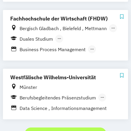
Fachhochschule der Wirtschaft (FHDW)
Bergisch Gladbach
Bielefeld
Mettmann
Paderborn
Marburg
Duales Studium
Berufsbegleitendes Präsenzstudium
Business Process Management
Cyber Security
IT-Consulting
IT-Management
Künstliche Intelligenz & Data Science
Westfälische Wilhelms-Universität
Smart Systems
Münster
Software Development and Management
Berufsbegleitendes Präsenzstudium
Virtual Worlds
Berufsbegleitender Präsenzlehrgang
Data Science
Informationsmanagement