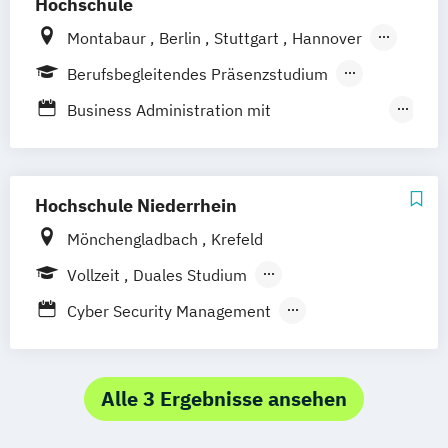
Hochschule
Montabaur
Berlin
Stuttgart
Hannover
München
Dortmund
100 % digital
Berufsbegleitendes Präsenzstudium
Duales Studium
Business Administration mit
Spezialisierung Business Transformation &
Informatics
Business Management mit Spezialisierung
Hochschule Niederrhein
Business Transformation & Informatics
Mönchengladbach
Krefeld
Vollzeit
Duales Studium
Berufsbegleitendes Präsenzstudium
Cyber Security Management
Cyber Security Management
Teilzeit
Informatik
Medizinische Informatik
Wirtschaftsinformatik
Alle 3 Ergebnisse ansehen