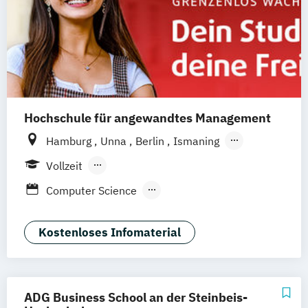
Hochschule für angewandtes Management
Hamburg
Unna
Berlin
Ismaning
Mannheim
Wien
Frankfurt
Hannover
Vollzeit
Leipzig
Düsseldorf
Köln
Nürnberg
Berufsbegleitendes Präsenzstudium
Computer Science
Stuttgart
Duales Studium
Digital Entrepreneurship
Digital Innovation
Kostenloses Infomaterial
Software Development
Wirtschaftsinformatik
Wirtschaftsinformatik - Cyber Security
ADG Business School an der Steinbeis-