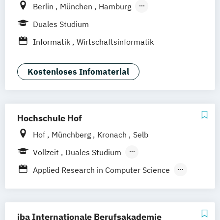
Berlin
München
Hamburg
Frankfurt am Main
Düsseldorf
Bremen
Duales Studium
Erfurt
Nürnberg
Hannover
Dortmund
Informatik
Wirtschaftsinformatik
Mannheim
Leipzig
Online-Campus
Augsburg
Bielefeld
Braunschweig
Kostenloses Infomaterial
Dresden
Duisburg
Karlsruhe
Köln
Mainz
Münster
Stuttgart
Aachen
deutschlandweit
Bonn
Hochschule Hof
Hof
Münchberg
Kronach
Selb
Vollzeit
Duales Studium
Berufsbegleitendes Präsenzstudium
Applied Research in Computer Science
Fernstudium
Compliance
IT & Datenschutz
Computer Science
Digital Business
Digital Business Management
iba Internationale Berufsakademie