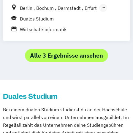
Digitale Verwaltung
Digitale Wirtschaft
Berlin
Bochum
Darmstadt
Erfurt
Digitalization and Innovation
Informatik
Hamburg
Heidelberg
Kassel
Köln
Duales Studium
Medieninformatik
Leipzig
München
Nürnberg
Münster
Mobile App Entwicklung
Wirtschaftsinformatik
Online-Campus
Software Engineering for Industrial
Applications
Verwaltungsinformatiker
Alle 3 Ergebnisse ansehen
Wirtschaftsinformatik
Duales Studium
Bei einem dualen Studium studierst du an der Hochschule
und wirst parallel von einem Unternehmen ausgebildet. Im
Regelfall zahlt das Unternehmen deine Studiengebühren
und entlohnt dich für deine Arbeit mit einer passablen