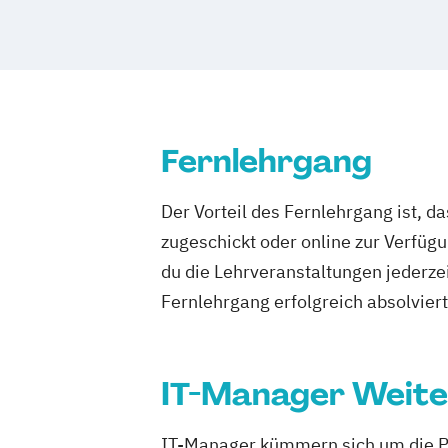
Softwareentwicklung (DE/EN)
Wirtschaftsinformatik (DE/EN)
Fernlehrgang
Der Vorteil des Fernlehrgang ist, d
zugeschickt oder online zur Verfügu
du die Lehrveranstaltungen jederze
Fernlehrgang erfolgreich absolviert h
IT-Manager Weite
IT-Manager kümmern sich um die P