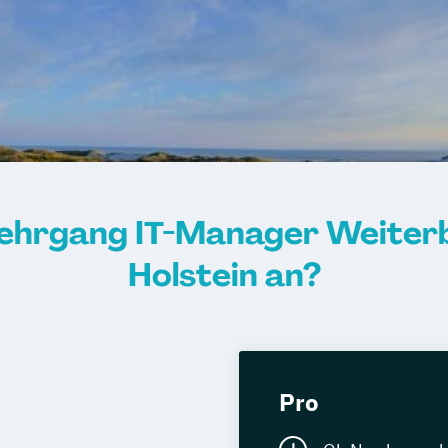
lehrgang IT-Manager Weiterb
Holstein an?
Pro