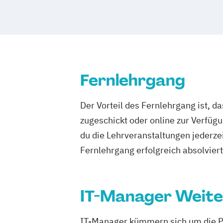
Softwareentwicklung (DE/EN)
Wirtschaftsinformatik (DE/EN)
Fernlehrgang
Der Vorteil des Fernlehrgang ist, d
zugeschickt oder online zur Verfügu
du die Lehrveranstaltungen jederze
Fernlehrgang erfolgreich absolviert h
IT-Manager Weite
IT-Manager kümmern sich um die P