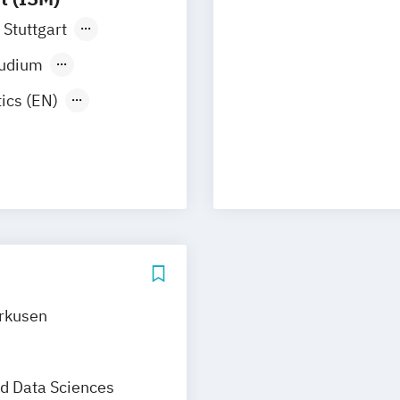
Stuttgart
tudium
ics (EN)
 (DE/EN)
EN)
ata Science
rkusen
d Data Sciences