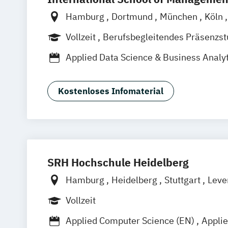
Hamburg
Dortmund
München
Köln
Frankfurt am Main
Berlin
Vollzeit
Berufsbegleitendes Präsenzs
Fernstudium
Applied Data Science & Business Analyt
Business Administration Data Analysis
Business Intelligence & Data Science (
Kostenloses Infomaterial
Management Business Intelligence & D
SRH Hochschule Heidelberg
Hamburg
Heidelberg
Stuttgart
Leve
Vollzeit
Applied Computer Science (EN)
Applie