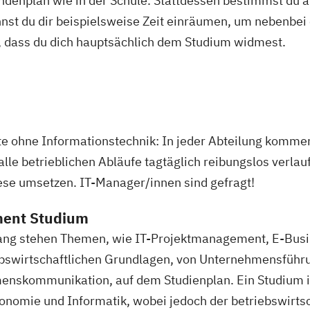
tundenplan wie in der Schule. Stattdessen bestimmst du
nnst du dir beispielsweise Zeit einräumen, um nebenbei 
, dass du dich hauptsächlich dem Studium widmest.
te ohne Informationstechnik: In jeder Abteilung komme
lle betrieblichen Abläufe tagtäglich reibungslos verl
iese umsetzen. IT-Manager/innen sind gefragt!
ment Studium
ng stehen Themen, wie IT-Projektmanagement, E-Busin
bswirtschaftlichen Grundlagen, von Unternehmensführun
menskommunikation, auf dem Studienplan. Ein Studium 
omie und Informatik, wobei jedoch der betriebswirtsch