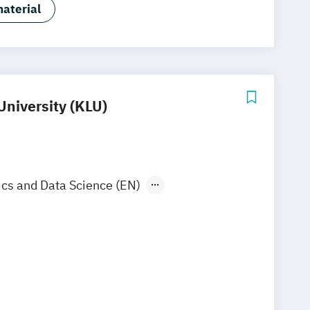
rmatik
aterial
matik - Cyber Security
University (KLU)
ics and Data Science (EN)
ent and Innovation (EN)