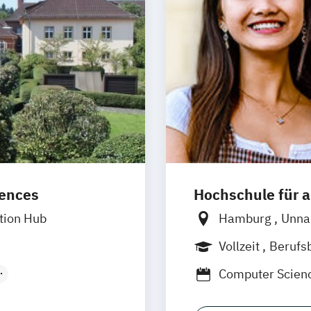
iences
Hochschule für
tion Hub
Hamburg
Unn
Frankfurt
Hann
Vollzeit
Berufs
Nürnberg
Stutt
Duales Studium
Computer Scien
Digital Innovati