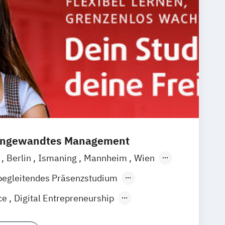
 angewandtes Management
a
Berlin
Ismaning
Mannheim
Wien
over
Leipzig
Düsseldorf
Köln
begleitendes Präsenzstudium
gart
ce
Digital Entrepreneurship
on
Software Development