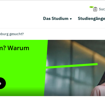
Suc
Das Studium
Studiengäng
burg gesucht?
e