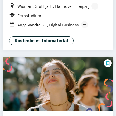
Wismar
Stuttgart
Hannover
Leipzig
Frankfurt am Main
Berlin
Hamburg
Fernstudium
Düsseldorf
München
Dortmund
Bonn
Angewandte KI
Digital Business
Nürnberg
Digitale Öffentliche Verwaltung
IT-Forensik
IT-Management & Consulting
Kostenloses Infomaterial
IT-Sicherheit und Forensik
Wirtschaftsinformatik