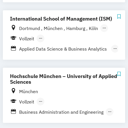
(DE/EN)
Informatics
Softwareentwicklung (DE/EN)
Business Management mit Spezialisierung
International School of Management (ISM)
Wirtschaftsinformatik (DE/EN)
Business Transformation & Informatics
Dortmund
München
Hamburg
Köln
Stuttgart
Frankfurt am Main
Berlin
Vollzeit
Berufsbegleitendes Präsenzstudium
Applied Data Science & Business Analytics
Fernstudium
(EN)
Business Administration Data Analysis
(DE/EN)
Hochschule München – University of Applied
Business Intelligence & Data Science (EN)
Sciences
Management Business Intelligence & Data
München
Science
Vollzeit
Berufsbegleitendes Präsenzstudium
Business Administration and Engineering
Duales Studium
Informatik
Wirtschaftsinformatik