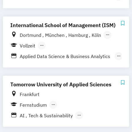
Spezialisierung Business Transformation &
Informatics
Business Management mit Spezialisierung
International School of Management (ISM)
Business Transformation & Informatics
Dortmund
München
Hamburg
Köln
Stuttgart
Frankfurt am Main
Berlin
Vollzeit
Berufsbegleitendes Präsenzstudium
Applied Data Science & Business Analytics
Fernstudium
(EN)
Business Administration Data Analysis
(DE/EN)
Tomorrow University of Applied Sciences
Business Intelligence & Data Science (EN)
Frankfurt
Management Business Intelligence & Data
Fernstudium
Science
Berufsbegleitendes Präsenzstudium
AI
Tech & Sustainability
Actionable Data Solutions for Sustainability