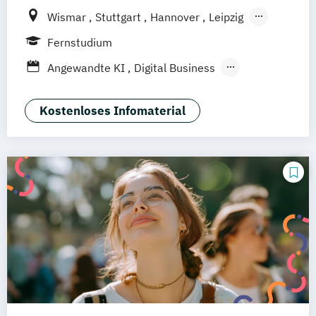
Wismar
Stuttgart
Hannover
Leipzig
Frankfurt am Main
Berlin
Hamburg
Fernstudium
Düsseldorf
München
Dortmund
Bonn
Angewandte KI
Digital Business
Nürnberg
Digitale Öffentliche Verwaltung
IT-Forensik
IT-Management & Consulting
Kostenloses Infomaterial
IT-Sicherheit und Forensik
Wirtschaftsinformatik