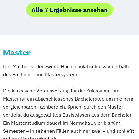
Artificial Intelligence & Sustainable
Alle 7 Ergebnisse ansehen
Technologies
Data Analytics for Renewable Energy
Data Analytics for Sustainability
Data Intelligence for Climate Change
Master
Mitigation
Data Leadership in Sustainable Innovation
Der Master ist der zweite Hochschulabschluss innerhalb
des Bachelor- und Mastersystems.
Data Science for Sustainable Development
Die klassische Voraussetzung für die Zulassung zum
Digital Transformation for Sustainable
Master ist ein abgeschlossenes Bachelorstudium in einem
Impact
vergleichbaren Fachbereich. Sprich, durch den Master
Emerging Technologies for Sustainability
vertiefst du ausgewähltes Basiswissen aus dem Bachelor.
Sustainability
Innovation & Technology
Ein Masterstudium dauert im Normalfall vier bis fünf
Sustainable Innovation & Growth
Semester – in seltenen Fällen auch nur zwei – und schließt