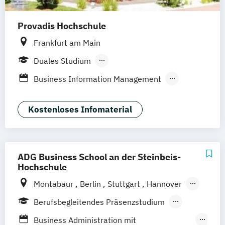
(DE/EN)
Provadis Hochschule
Softwareentwicklung (DE/EN)
Wirtschaftsinformatik (DE/EN)
Frankfurt am Main
Duales Studium
Berufsbegleitendes Präsenzstudium
Business Information Management
Informatik
Informatik (verkürzt)
Technologie und Management
Kostenloses Infomaterial
ADG Business School an der Steinbeis-
Hochschule
Montabaur
Berlin
Stuttgart
Hannover
München
Dortmund
100 % digital
Berufsbegleitendes Präsenzstudium
Duales Studium
Business Administration mit