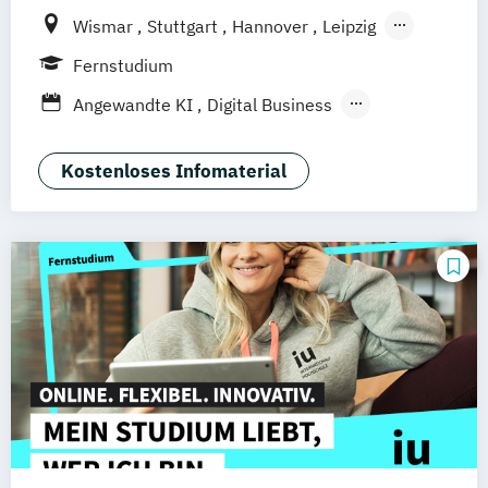
Wismar
Stuttgart
Hannover
Leipzig
Frankfurt am Main
Berlin
Hamburg
Fernstudium
Düsseldorf
München
Dortmund
Bonn
Angewandte KI
Digital Business
Nürnberg
Digitale Öffentliche Verwaltung
IT-Forensik
IT-Management & Consulting
Kostenloses Infomaterial
IT-Sicherheit und Forensik
Wirtschaftsinformatik