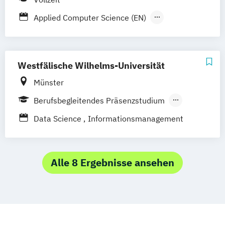
Virtual Worlds
Applied Computer Science (EN)
Applied Data Sciences
Westfälische Wilhelms-Universität
Münster
Berufsbegleitendes Präsenzstudium
Berufsbegleitender Präsenzlehrgang
Data Science
Informationsmanagement
Alle 8 Ergebnisse ansehen