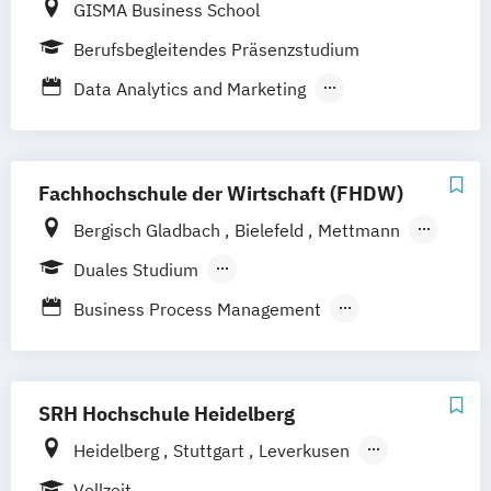
GISMA Business School
Information Technology and Business
Management Business Intelligence & Data
Transformation in cooperation with SAP
Berufsbegleitendes Präsenzstudium
Science
(EN)
Data Analytics and Marketing
IT-Sicherheitsmanagement
Fachhochschule der Wirtschaft (FHDW)
Bergisch Gladbach
Bielefeld
Mettmann
Paderborn
Marburg
Duales Studium
Berufsbegleitendes Präsenzstudium
Business Process Management
Cyber Security
IT-Consulting
IT-Management
Künstliche Intelligenz & Data Science
SRH Hochschule Heidelberg
Smart Systems
Heidelberg
Stuttgart
Leverkusen
Software Development and Management
Hamburg
Vollzeit