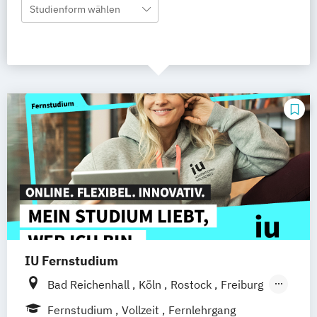
Studienform wählen
IU Fernstudium
Bad Reichenhall
Köln
Rostock
Freiburg
Kiel
Frankfurt am Main
Stuttgart
Fernstudium
Vollzeit
Fernlehrgang