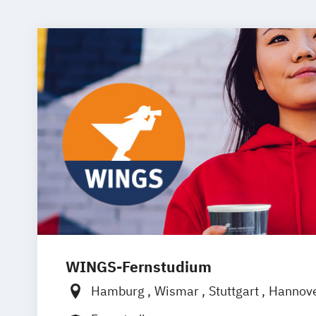
WINGS-Fernstudium
Hamburg
Wismar
Stuttgart
Hannov
Frankfurt am Main
Berlin
Düsseldorf