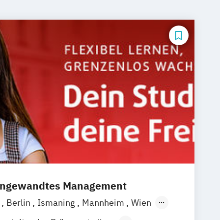
 angewandtes Management
a
Berlin
Ismaning
Mannheim
Wien
over
Leipzig
Düsseldorf
Köln