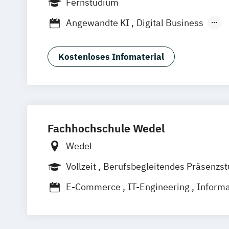
Fernstudium
Dortmund
Bonn
Nürnberg
Angewandte KI
Digital Business
Digitale Öffentliche Verwaltung
IT-Fo
IT-Management & Consulting
Kostenloses Infomaterial
IT-Sicherheit und Forensik
Wirtschaft
Fachhochschule Wedel
Wedel
Vollzeit
Berufsbegleitendes Präsenzs
Duales Studium
E-Commerce
IT-Engineering
Informa
Informatik (Vertiefung Medien
Wirtschaft oder Technik)