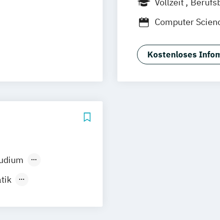
Vollzeit
Berufs
Nürnberg
Stutt
Duales Studium
Computer Scien
rensik
Digital Innovati
Wirtschaftsinfo
Kostenloses Infom
sinformatik
Wirtschaftsinfor
tudium
tik