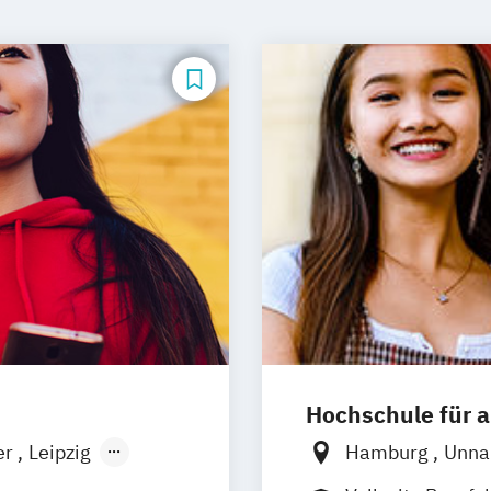
Hochschule für
er
Leipzig
Hamburg
Unn
München
Frankfurt
Hann