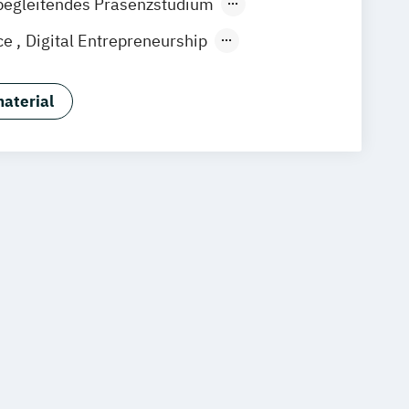
begleitendes Präsenzstudium
gart
ce
Digital Entrepreneurship
on
Software Development
rmatik
aterial
matik - Cyber Security