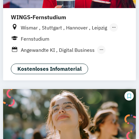
WINGS-Fernstudium
Wismar
Stuttgart
Hannover
Leipzig
Frankfurt am Main
Berlin
Hamburg
Fernstudium
Düsseldorf
München
Dortmund
Bonn
Angewandte KI
Digital Business
Nürnberg
Digitale Öffentliche Verwaltung
IT-Forensik
IT-Management & Consulting
Kostenloses Infomaterial
IT-Sicherheit und Forensik
Wirtschaftsinformatik