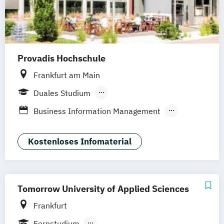
Growth Hacking for Entrepreneurs (DE/EN)
IT-Betriebswirt/in
IT-Management
Information Technology Management
(DE/EN)
Provadis Hochschule
Softwareentwicklung (DE/EN)
Wirtschaftsinformatik (DE/EN)
Frankfurt am Main
Duales Studium
Berufsbegleitendes Präsenzstudium
Business Information Management
Informatik
Informatik (verkürzt)
Technologie und Management
Kostenloses Infomaterial
Tomorrow University of Applied Sciences
Frankfurt
Fernstudium