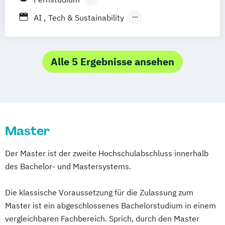
Berufsbegleitendes Präsenzstudium
AI
Tech & Sustainability
Actionable Data Solutions for Sustainability
Artificial Intelligence & Sustainable
Alle 5 Ergebnisse ansehen
Technologies
Data Analytics for Renewable Energy
Data Analytics for Sustainability
Data Intelligence for Climate Change
Master
Mitigation
Data Leadership in Sustainable Innovation
Der Master ist der zweite Hochschulabschluss innerhalb
des Bachelor- und Mastersystems.
Data Science for Sustainable Development
Die klassische Voraussetzung für die Zulassung zum
Digital Transformation for Sustainable
Master ist ein abgeschlossenes Bachelorstudium in einem
Impact
vergleichbaren Fachbereich. Sprich, durch den Master