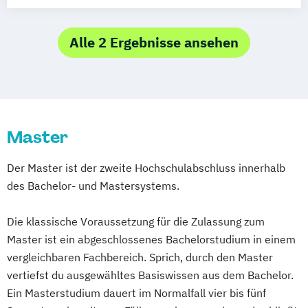
IT-Management & Consulting
Information Technology Management
Informationstechnik & System-
(DE/EN)
Management
Alle 2 Ergebnisse ansehen
Softwareentwicklung (DE/EN)
Wirtschaftsinformatik & Digitale
Wirtschaftsinformatik (DE/EN)
Transformation
Master
Der Master ist der zweite Hochschulabschluss innerhalb
des Bachelor- und Mastersystems.
Die klassische Voraussetzung für die Zulassung zum
Master ist ein abgeschlossenes Bachelorstudium in einem
vergleichbaren Fachbereich. Sprich, durch den Master
vertiefst du ausgewähltes Basiswissen aus dem Bachelor.
Ein Masterstudium dauert im Normalfall vier bis fünf