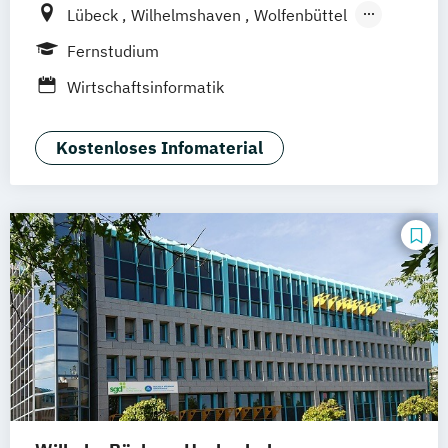
Lübeck
Wilhelmshaven
Wolfenbüttel
Hildesheim
Berlin
Emden
Brandenburg
Fernstudium
Frankfurt am Main
Kiel
Wirtschaftsinformatik
Kostenloses Infomaterial