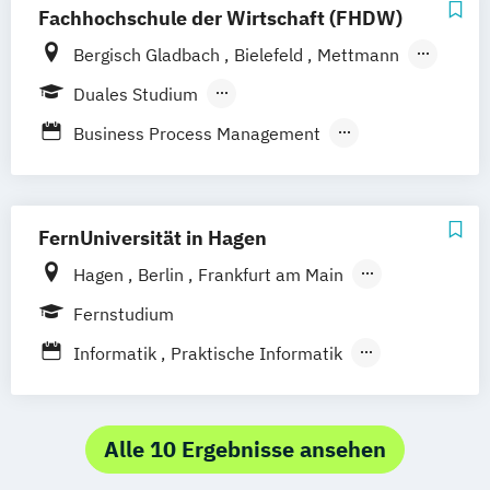
Medizinische Informatik
Fachhochschule der Wirtschaft (FHDW)
Technische Informatik
Bergisch Gladbach
Bielefeld
Mettmann
Wirtschaftsinformatik
Paderborn
Marburg
Duales Studium
Berufsbegleitendes Präsenzstudium
Business Process Management
Cyber Security
IT-Consulting
IT-Management
Künstliche Intelligenz & Data Science
FernUniversität in Hagen
Smart Systems
Hagen
Berlin
Frankfurt am Main
Software Development and Management
Hamburg
Coesfeld
Hannover
Fernstudium
Virtual Worlds
Karlsruhe
Leipzig
München
Neuss
Informatik
Praktische Informatik
Stuttgart
Nürnberg
Bonn
Wirtschaftsinformatik
Alle 10 Ergebnisse ansehen