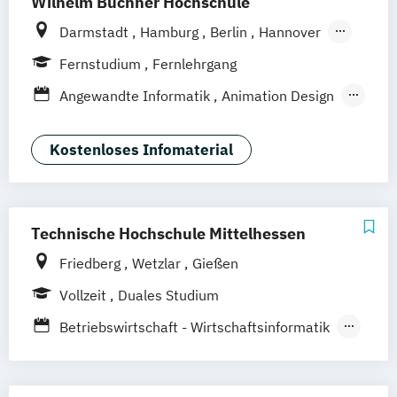
Wilhelm Büchner Hochschule
Darmstadt
Hamburg
Berlin
Hannover
Bonn
Nürnberg
München
Stuttgart
Fernstudium
Fernlehrgang
Göttingen
Leipzig
Freiburg
Wien
Angewandte Informatik
Animation Design
Zürich
Rostock
Dortmund
App-Entwicklung
Big Data und Data Science
Kostenloses Infomaterial
Digitale Medien
Game Design
Game Development
IT-Sicherheit
Industriedesign
Informatik
Technische Hochschule Mittelhessen
KI und maschinelles Lernen
Friedberg
Wetzlar
Gießen
Kommunikationsdesign
Medizinische Informatik
Vollzeit
Duales Studium
Nachhaltiges Design
Betriebswirtschaft - Wirtschaftsinformatik
Professional Software Engineering
Informatik
Ingenieur-Informatik
Technische Informatik
Medieninformatik
Wirtschaftsinformatik