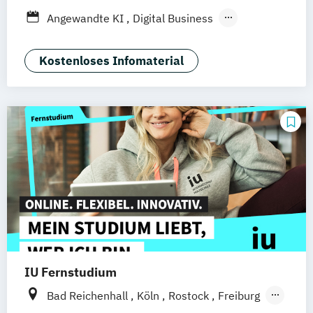
Düsseldorf
München
Dortmund
Bonn
Angewandte KI
Digital Business
Nürnberg
Digitale Öffentliche Verwaltung
IT-Forensik
IT-Management & Consulting
Kostenloses Infomaterial
IT-Sicherheit und Forensik
Wirtschaftsinformatik
IU Fernstudium
Bad Reichenhall
Köln
Rostock
Freiburg