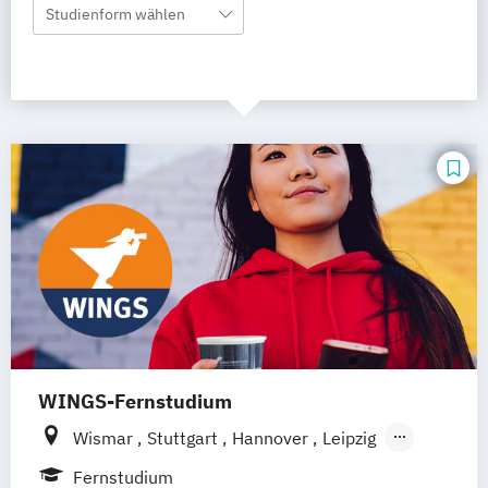
Studienform wählen
WINGS-Fernstudium
Wismar
Stuttgart
Hannover
Leipzig
Frankfurt am Main
Berlin
Hamburg
Fernstudium