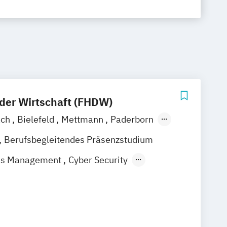
der Wirtschaft (FHDW)
ach
Bielefeld
Mettmann
Paderborn
Berufsbegleitendes Präsenzstudium
ess Management
Cyber Security
IT-Management
ligenz & Data Science
Smart Systems
lopment and Management