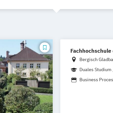
Fachhochschule 
Bergisch Gladb
Marburg
Duales Studium
Business Proc
IT-Consulting
Künstliche Intel
Software Deve
Virtual Worlds