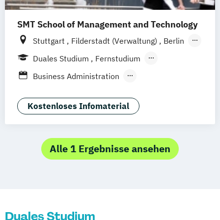
SMT School of Management and Technology
Stuttgart
Filderstadt (Verwaltung)
Berlin
Fernstudium
Duales Studium
Fernstudium
Berufsbegleitendes Präsenzstudium
Business Administration
Qualitätsmanagement
Executive MBA Integrated Management
Kostenloses Infomaterial
IT Systems Engineering
Master of Business Engineering (MBE) mit
Vertiefung Technology Management
Alle 1 Ergebnisse ansehen
Wirtschaftsinformatik
Wirtschaftsingenieurswesen
Duales Studium