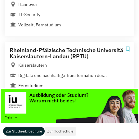
Hannover
IT-Security
Vollzeit, Fernstudium
Rheinland-Pfälzische Technische Universität
Kaiserslautern-Landau (RPTU)
Kaiserslautern
Digitale und nachhaltige Transformation der...
Fernstudium
Schiller International University
Mehr
Heidelberg
Management of Information Technology
Zur Studienbroschüre
Zur Hochschule